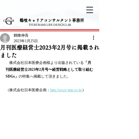
​鶴喰キャリアコンサルタント事務所
TSURUBAMI-LIFE DESIGN-LAB
鶴喰伸吾
2023年1月25日
月刊医療経営士2023年2月号に掲載され
ました
　株式会社日本医療企画様より出版されている
「月
刊医療経営士2023年2月号〜経営戦略として取り組む
SDGs」
の特集へ掲載して頂きました。
（株式会社日本医療企画：
http://www.jmp.co.jp/
）