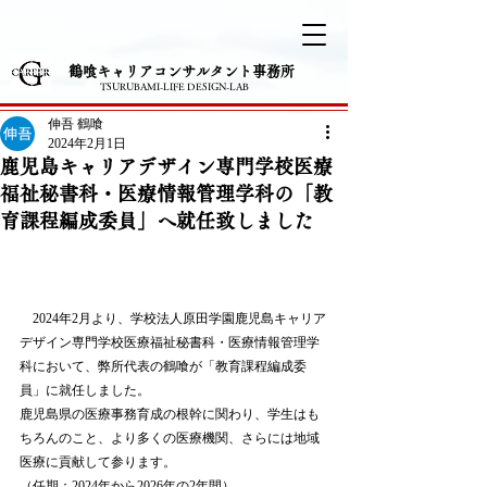
​鶴喰キャリアコンサルタント事務所
TSURUBAMI-LIFE DESIGN-LAB
伸吾 鶴喰
2024年2月1日
鹿児島キャリアデザイン専門学校医療
福祉秘書科・医療情報管理学科の「教
育課程編成委員」へ就任致しました
　2024年2月より、学校法人原田学園鹿児島キャリア
デザイン専門学校医療福祉秘書科・医療情報管理学
科において、弊所代表の鶴喰が「教育課程編成委
員」に就任しました。
鹿児島県の医療事務育成の根幹に関わり、学生はも
ちろんのこと、より多くの医療機関、さらには地域
医療に貢献して参ります。
（任期：2024年から2026年の2年間）